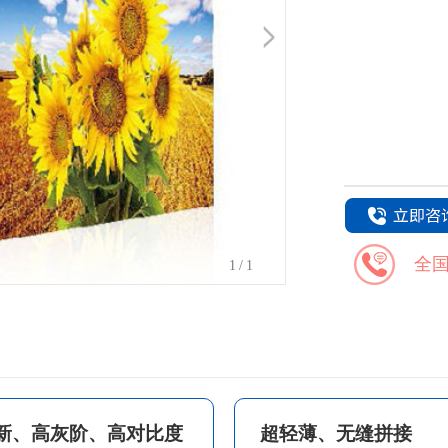
全
1
/1
新、高灰阶、高对比度
超轻薄、无缝拼接