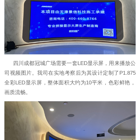
四川成都冠城广场
需要一套
LED
显示屏，用来播放公
司视频图片。我司在实地考察后为其设计定制了
P1.875
全彩
LED
显示屏，整体面积大约为
10
平米，色彩鲜艳，
画质流畅。