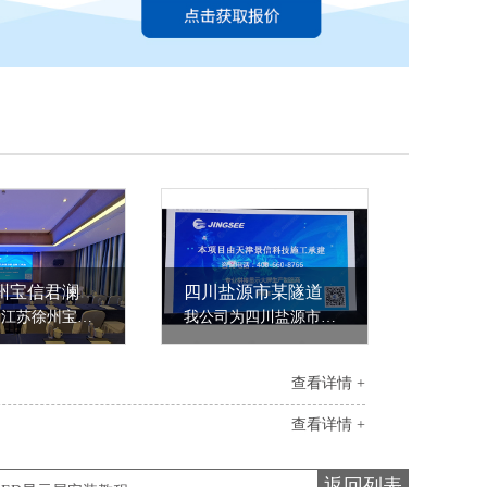
江苏徐州宝信君澜度假酒店P1.86 和P3 LED显示屏
四川盐源市某隧道施工项目部P2 LED显示屏
我公司为江苏徐州宝信君澜度假酒店安装了四套LED显示屏。LED间距分别为P3、P1.86。江苏徐州宝信君澜度假酒店需要在宴会厅安装LED显示屏。我司景信高级工程师在实地考察后，根据不同面积的宴会厅，分别设计了不同分辨率的LED显示屏。较大面积的宴会厅使用的是P3LED显示屏，分辨率为2080*1144。较小尺寸的宴会厅则设计......
我公司为四川盐源市某隧道施工项目部安装了一套P2LED显示屏。四川盐源市某隧道施工项目部需要安装一套LED显示屏，用作会议投屏等使用。我司景信高级工程师在实地考察后，根据放置位置的墙面大小，以及会议室整体面积距离选定了P2LED显示屏。由于项目上会议较多，且会议内容重要，因此好的显示设备可以让会议事半功倍......
查看详情 +
查看详情 +
返回列表