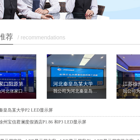
推荐
/ recommendations
河北张家口阳原第五实验小学P2 LED显示屏
河北秦皇岛某大学P2 LED显示屏
我公司为河北张家口阳原第五实验小学安装了一整套P2LED显示屏。河北张家口阳原第五实验小学需要在大礼堂安装一套LED显示屏，用于各种节日或者活动的节目展示。分别有一块主屏和4块副屏，其中主屏面积为30平米左右，4块副屏单块面积为5平米左右。我司景信高级工程师在实地考察后，根据舞台与观众席的距离，定制了这款P......
我公司为河北秦皇岛某大学安装了一套P2LED显示屏。河北秦皇岛某大学需要在教室安装LED显示屏，分辨率为3200×1120，面积有30平米左右。我司景信高级工程师在实地考察后，根据教室里讲台与课桌的距离，定制了这款P2LED显示屏，这样学生可以在位置上清楚的看到所示的课程内容。LED显示屏播放流畅，可以将课件完整的展示......
秦皇岛某大学P2 LED显示屏
徐州宝信君澜度假酒店P1.86 和P3 LED显示屏