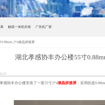
屏幕
触摸一体机价格
广告机厂家
.88mm 2*4液晶拼接屏
湖北孝感协丰办公楼55寸0.88m
2.25
感协丰办公楼安装了一套55寸2*4
液晶拼接屏
，采用的是0.8