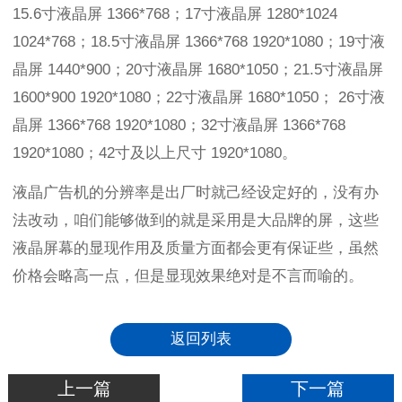
15.6
寸液晶屏
1366*768
；
17
寸液晶屏
1280*1024
1024*768
；
18.5
寸液晶屏
1366*768 1920*1080
；
19
寸液
晶屏
1440*900
；
20
寸液晶屏
1680*1050
；
21.5
寸液晶屏
1600*900 1920*1080
；
22
寸液晶屏
1680*1050
；
26
寸液
晶屏
1366*768 1920*1080
；
32
寸液晶屏
1366*768
1920*1080
；
42
寸及以上尺寸
1920*1080
。
液晶广告机的分辨率是出厂时就己经设定好的，没有办
法改动，咱们能够做到的就是采用是大品牌的屏，这些
液晶屏幕的显现作用及质量方面都会更有保证些，虽然
价格会略高一点，但是显现效果绝对是不言而喻的。
返回列表
上一篇
下一篇