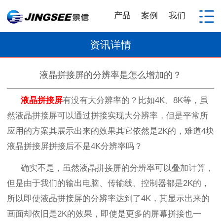
产品
案例
我们
资讯详情
液晶拼接屏的分辨率是怎么增加的？
液晶拼接屏
有没有大分辨率的？比如
4K
、
8K
等，虽
然液晶拼接屏可以通过拼接实现大分辨率，但是平常所
应用的方案其展示出来的效果其它依然是
2K
的，难道
4
块
液晶拼接屏拼接后不是
4K
分辨率吗？
确实不是，虽然液晶拼接屏的分辨率可以叠加计算，
但是由于我们的输出电脑、传输线、控制器都是
2K
的，
所以即使液晶拼接屏的分辨率达到了
4K
，其显示出来的
画面却依旧是
2K
的效果，即使是更多的屏幕拼接也一