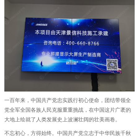
一百年来，中国共产党忠实践行初心使命，团结带领全
党全军全国各族人民克服重重挑战，在中国这片广袤的
大地上绘就了人类发展史上波澜壮阔的壮美画卷。
不忘初心，方得始终。中国共产党立志于中华民族千秋