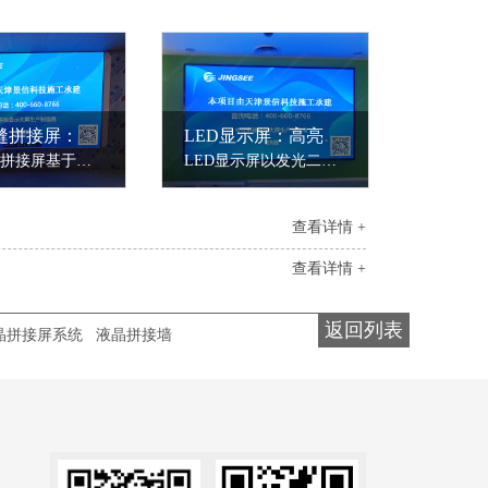
DLP无缝拼接屏：光学投影的充分演绎
LED显示屏：高亮度与场景适应性的结合
DLP无缝拼接屏基于数字光处理（DLP）技术，通过DMD芯片与光学引擎的配合实现单屏无缝显示。其核心优势在于无物理拼缝（间隙＜0.5mm），搭配170°超广视角，画面均匀性达95%以上。
LED显示屏以发光二极管为像素单元，通过动态扫描技术实现高亮度、广视角显示。其核心参数包括亮度（室内屏300-1500cd/m²，室外屏3000-5000cd/m²）、灰度等级（1024-4096级）及刷新频率（≥3840Hz），确保画面无闪烁、色彩过渡自然。
查看详情 +
查看详情 +
返回列表
晶拼接屏系统
液晶拼接墙