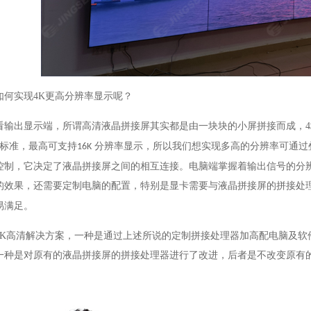
如何实现
4K
更高分辨率显示呢？
看输出显示端，所谓高清液晶拼接屏其实都是由一块块的小屏拼接而成，
4
标准，最高可支持
分辨率显示，所以我们想实现多高的分辨率可通过
16K
控制，它决定了液晶拼接屏之间的相互连接。电脑端掌握着输出信号的分
的效果，还需要定制电脑的配置，特别是显卡需要与液晶拼接屏的拼接处
易满足。
4K
高清解决方案
，
一种是通过上述所说的定制拼接处理器加高配电脑及软
一种是对原有的液晶拼接屏的拼接处理器进行了改进，后者是不改变原有