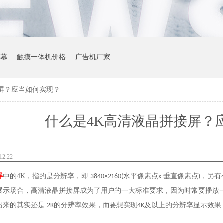
屏幕
触摸一体机价格
广告机厂家
屏？应当如何实现？
什么是4K高清液晶拼接屏？
2.22
屏
中的
4K
，指的是分辨率，即
水平像素点
垂直像素点
，另有
3840×2160(
x
)
展示场合，高清液晶拼接屏成为了用户的一大标准要求，因为时常要播放
出来的其实还是
的分辨率效果，而要想实现
及以上的分辨率显示效果
2K
4K