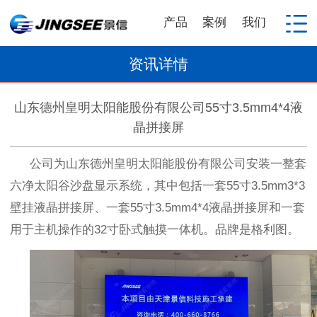
产品
案例
我们
资讯详情
山东德州皇明太阳能股份有限公司55寸3.5mm4*4液
晶拼接屏
公司为山东德州皇明太阳能股份有限公司安装一整套
六净太阳谷沙盘显示系统，其中包括一套
55
寸
3.5mm3*3
壁挂液晶拼接屏、一套
55
寸
3.5mm4*4
液晶拼接屏和一套
用于主机操作的
32
寸卧式触摸一体机。品牌是格利图。