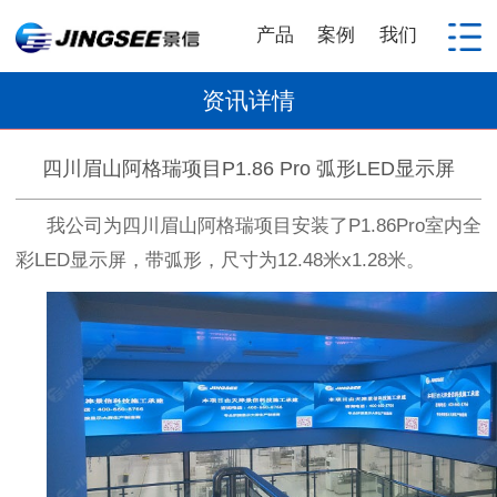
产品
案例
我们
资讯详情
四川眉山阿格瑞项目P1.86 Pro 弧形LED显示屏
我公司为四川眉山阿格瑞项目安装了
P1.86Pro
室内全
彩
LED
显示屏，带弧形，尺寸为
12.48
米
x1.28
米。