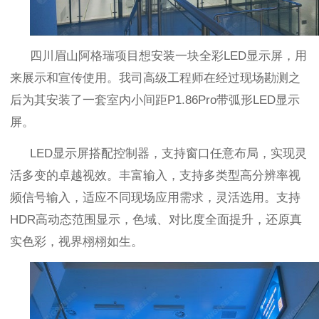
四川眉山阿格瑞项目想安装一块全彩
LED
显示屏，用
来展示和宣传使用。我司高级工程师在经过现场勘测之
后为其安装了一套室内小间距
P1.86Pro
带弧形
LED
显示
屏。
LED
显示屏搭配控制器，支持窗口任意布局，实现灵
活多变的卓越视效。丰富输入，支持多类型高分辨率视
频信号输入，适应不同现场应用需求，灵活选用。支持
HDR
高动态范围显示，色域、对比度全面提升，还原真
实色彩，视界栩栩如生。