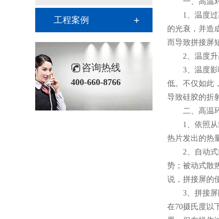
一、高温
1、温度
工程案例
的光衰，并造
而导致拼接屏
2、温度
咨询热线
3、温度
400-660-8766
低。不仅如此
导致硅胶的折
二、高温
1、依照
热片发出的热
2、自动
势；被动式散
说，拼接屏的使
3、拼接
在70摄氏度