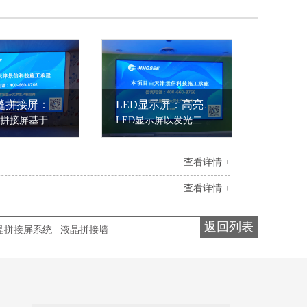
DLP无缝拼接屏：光学投影的充分演绎
LED显示屏：高亮度与场景适应性的结合
DLP无缝拼接屏基于数字光处理（DLP）技术，通过DMD芯片与光学引擎的配合实现单屏无缝显示。其核心优势在于无物理拼缝（间隙＜0.5mm），搭配170°超广视角，画面均匀性达95%以上。
LED显示屏以发光二极管为像素单元，通过动态扫描技术实现高亮度、广视角显示。其核心参数包括亮度（室内屏300-1500cd/m²，室外屏3000-5000cd/m²）、灰度等级（1024-4096级）及刷新频率（≥3840Hz），确保画面无闪烁、色彩过渡自然。
查看详情 +
查看详情 +
返回列表
晶拼接屏系统
液晶拼接墙