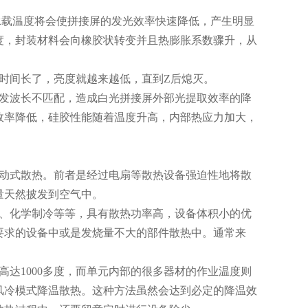
承载温度将会使拼接屏的发光效率快速降低，产生明显
度，封装材料会向橡胶状转变并且热膨胀系数骤升，从
时间长了，亮度就越来越低，直到Z后熄灭。
激发波长不匹配，造成白光拼接屏外部光提取效率的降
效率降低，硅胶性能随着温度升高，内部热应力加大，
被动式散热。前者是经过电扇等散热设备强迫性地将散
量天然披发到空气中。
冷、化学制冷等等，具有散热功率高，设备体积小的优
要求的设备中或是发烧量不大的部件散热中。通常来
达1000多度，而单元内部的很多器材的作业温度则
风冷模式降温散热。这种方法虽然会达到必定的降温效