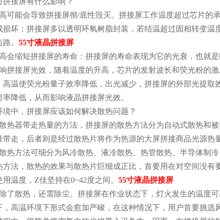
对拼接屏有什么影响？
过高可能会导致拼接屏彻/底性毁灭。拼接屏工作温度超过芯片的
成损坏；拼接屏多以透明环氧树脂封装，若结温超过固相转变温
短路。
55寸液晶拼接屏
升高会缩短拼接屏的寿命：拼接屏的寿命表现为它的光衰，也就是
影响拼接屏光效，随着温度的升高，芯片的发射波长和荧光粉的
，高温使荧光粉量子效率降低，出光减少，拼接屏的外部光提取
射率降低，从而影响液晶拼接屏光效。
环境中，拼接屏应该如何解决散热问题？
从散热器带走热量的方法，拼接屏的散热方法分为自动式散热和
量带走，后者则是经过散热片将作为热源的大屏拼接商品光源热
式散热方法可细分为风冷散热、液冷散热、热管散热、半导体制
热方法，散热的效果与散热片巨细成正比，首要用在对空间没有
用温度，Z佳坚持在0~42度之间。
55寸液晶拼接屏
屏除了散热，还需除尘。拼接屏在作业状态下，灯火发生的温度可高
以下，高温环境下形式会愈加严峻，在这种情况下，用户首要挑选