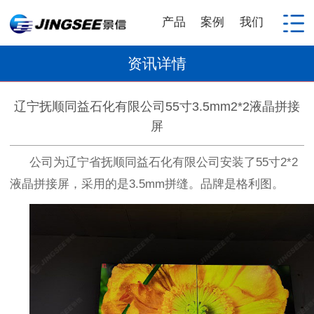
产品
案例
我们
资讯详情
辽宁抚顺同益石化有限公司55寸3.5mm2*2液晶拼接
屏
公司为辽宁省抚顺同益石化有限公司安装了
55
寸
2*2
液晶拼接屏，采用的是
3.5mm
拼缝。品牌是格利图。