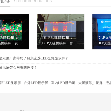
推荐
/ recommendations
55寸液晶拼接屏：灵活拼接，满足多样显示需求
DLP无缝拼接屏：大屏显示之选
55寸液晶拼接屏：灵活拼接，满足多样显示需求55寸液晶拼接屏，以其适中的尺寸和灵活的拼接方式，成为室内大屏显示市场的热门选择。该产品采用原装工业级液晶面板，物理拼缝仅3.5mm（部分型号可达0.88mm），几乎不影响整体显示效果，为用户带来近乎无缝的视觉体验。在显示性能上，55寸液晶拼接屏具备高清分辨率（1920......
DLP无缝拼接屏，作为大屏显示领域的佼佼者，以其无可比拟的视觉效果和技术优势，成为应用场景的主要选择。其核心技术基于数字光处理（DLP）技术，通过数字微镜元件（DMD）实现高精度图像显示。
D显示屏厂家带您了解​怎么选LED全彩显示屏？
D显示屏怎么与电脑连接？
距LED显示屏
户外LED显示屏
室内LED显示屏
大屏液晶拼接屏
液