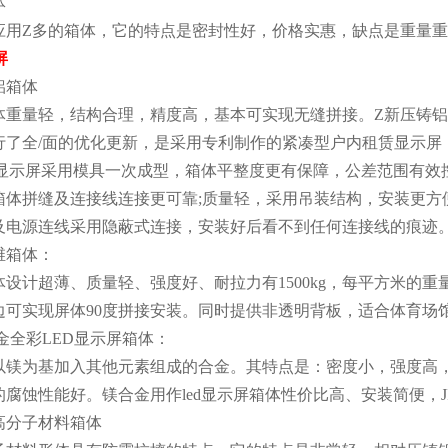
体
应用Z多的箱体，它的特点是密封性好，价格实惠，缺点是重量
屏
铝箱体
体重量轻，结构合理，精度高，基本可实现无缝拼接。Z新压铸
行了全/面的优化更新，是采用专利制作的紧凑型户内租赁显示屏
ed显示屏采用模具一次成型，箱体平整度更有保障，公差范围有效
箱体拼缝及连接线连接更可靠;质量轻，采用吊装结构，安装更方
及电源连线采用隐蔽式连接，安装好后看不到任何连接线的痕迹
维箱体：
设计超薄、质量轻、强度好、耐拉力有1500kg，每平方米的重量
角边可实现屏体90度拼接安装。同时提供非透明背板，适合体育场
金全彩LED显示屏箱体：
以镁为基加入其他元素组成的合金。其特点是：密度小，强度高
腐蚀性能好。镁合金用作led显示屏箱体性价比高、安装简便，
高分子材料箱体