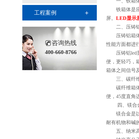
一、铁箱
铁箱体是
工程案例
屏。
LED显示
二、压铸
压铸铝箱
咨询热线
性能方面都进
400-660-8766
压铸铝l
便，更轻巧，
箱体之间信号
三、碳纤
碳纤维箱体
便，45度直
四、镁合
镁合金是
耐有机物和碱的
五、纳米