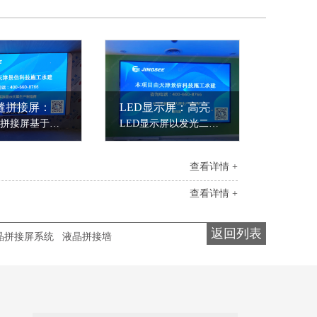
DLP无缝拼接屏：光学投影的充分演绎
LED显示屏：高亮度与场景适应性的结合
DLP无缝拼接屏基于数字光处理（DLP）技术，通过DMD芯片与光学引擎的配合实现单屏无缝显示。其核心优势在于无物理拼缝（间隙＜0.5mm），搭配170°超广视角，画面均匀性达95%以上。
LED显示屏以发光二极管为像素单元，通过动态扫描技术实现高亮度、广视角显示。其核心参数包括亮度（室内屏300-1500cd/m²，室外屏3000-5000cd/m²）、灰度等级（1024-4096级）及刷新频率（≥3840Hz），确保画面无闪烁、色彩过渡自然。
查看详情 +
查看详情 +
返回列表
晶拼接屏系统
液晶拼接墙