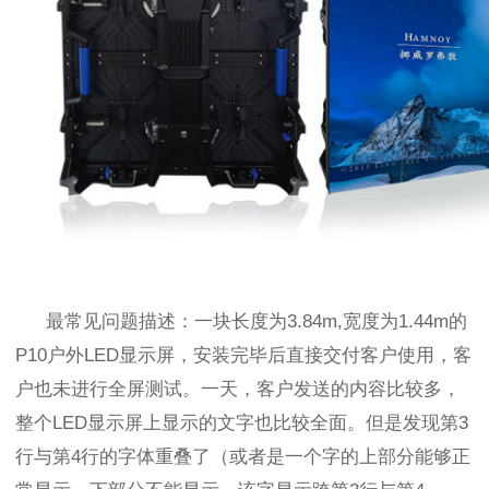
最常见问题描述：一块长度为
3.84m,
宽度为
1.44m
的
P10
户外
LED
显示屏，安装完毕后直接交付客户使用，客
户也未进行全屏测试。一天，客户发送的内容比较多，
整个
LED
显示屏上显示的文字也比较全面。但是发现第
3
行与第
4
行的字体重叠了（或者是一个字的上部分能够正