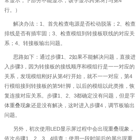
常显示，下部分不能显示，该字显示跨第
3
行与第
4
行。）
解决办法：
1
、首先检查电源是否松动脱落；
2
、检查
排线是否有插牢固；
3
、检查模组到转接板联线的对应关
系；
4
、转接板输出问题。
思路如下：通过步骤
1
、
2
如果不能解决问题，直接进
入步骤
3
，因为转接板的接线顺序和模组行是一一对应的
关系，发现模组刚好从第
4
行开始，就不一一对应，第
4
行模组接到转接板的第
5
针脚，以后的模组以此类推，恢
复连接对应关系。步骤
1
、
2
、
3
都确定没有问题，但是字
体重叠现象还是没有解决，这时进入步骤
4
，调节板输出
问题。
另外，初次使用
LED
显示屏过程中会出现重叠现象，
依次步骤
1
、
2
、
3
、
4
排查；使用一段时间后的屏出现重