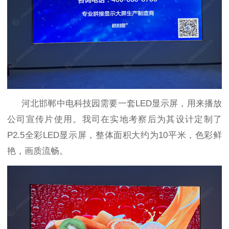
河北邯郸中电科技园
需要一套
LED
显示屏，用来播放
公司宣传片使用。我司在实地考察后为其设计定制了
P2.5
全彩
LED
显示屏，整体面积大约为
10
平米，色彩鲜
艳，画质流畅。