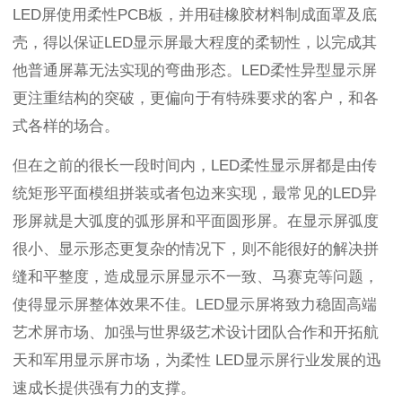
LED
屏使用柔性
PCB
板，并用硅橡胶材料制成面罩及底
壳，得以保证
LED
显示屏最大程度的柔韧性，以完成其
他普通屏幕无法实现的弯曲形态。
LED
柔性异型显示屏
更注重结构的突破，更偏向于有特殊要求的客户，和各
式各样的场合。
但在之前的很长一段时间内，
LED
柔性显示屏都是由传
统矩形平面模组拼装或者包边来实现，最常见的
LED
异
形屏就是大弧度的弧形屏和平面圆形屏。在显示屏弧度
很小、显示形态更复杂的情况下，则不能很好的解决拼
缝和平整度，造成显示屏显示不一致、马赛克等问题，
使得显示屏整体效果不佳。
LED
显示屏将致力稳固高端
艺术屏市场、加强与世界级艺术设计团队合作和开拓航
天和军用显示屏市场，为柔性
LED
显示屏行业发展的迅
速成长提供强有力的支撑。