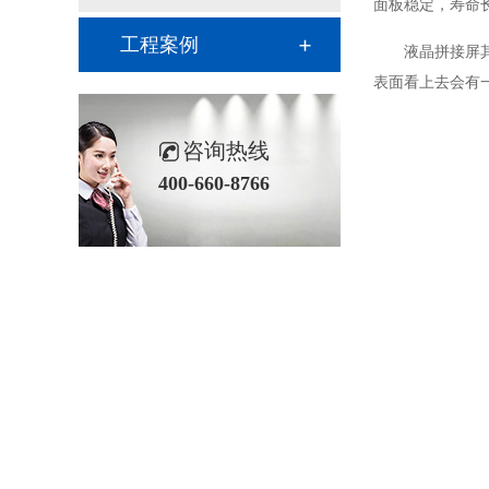
面板稳定，寿命
工程案例
液晶拼接屏
表面看上去会有
咨询热线
400-660-8766