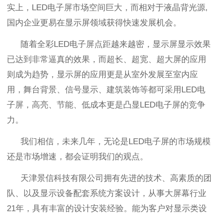
实上
，
LED
电子屏
市场空间巨大
，
而相对于液晶背光源
,
国内企业更易在显示屏领域获得快速发展机会。
随着全彩
LED
电子屏
点距越来越密
，
显示屏显示效果
已达到非常逼真的效果
，
而超长、超宽、超大屏的应用
则成为趋势
，
显示屏的应用更是从室外发展至室内应
用
，
舞台背景、信号显示、建筑装饰等都可采用
LED
电
子屏，
高亮、节能、低成本更是凸显
LED
电子屏
的竞争
力。
我们相信
，
未来几年
，
无论是
LED
电子屏
的市场规模
还是市场增速
，
都会证明我们的观点。
天津景信科技有限公司拥有先进的技术、高素质的团
队、以及显示设备配套系统方案设计，从事大屏幕行业
2
1
年，具有丰富的设计安装经验。能为客户对显示类设