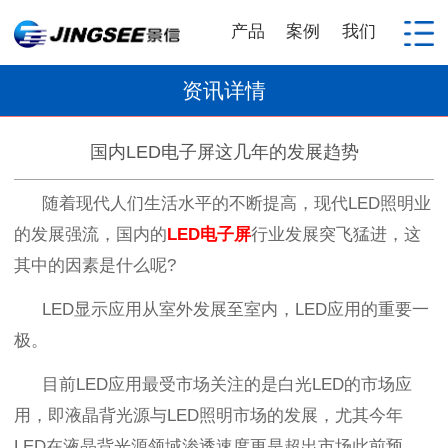
产品
案例
我们
资讯详情
国内LED电子屏这几年的发展趋势
随着现代人们生活水平的不断提高
，
现代
LED
照明业
的发展强流
，
国内的
LED
电子屏
行业发展突飞猛进
，
这
其中的因素是什么呢
?
LED
显示应用从室外发展至室内
，LED
应用的重要一
极。
目前
LED
应用最受市场关注的是白光
LED
的市场应
用
，
即液晶背光源与
LED
照明市场的发展
，
尤其今年
LED
在液晶背光源领域渗透速度更是超出市场此前预