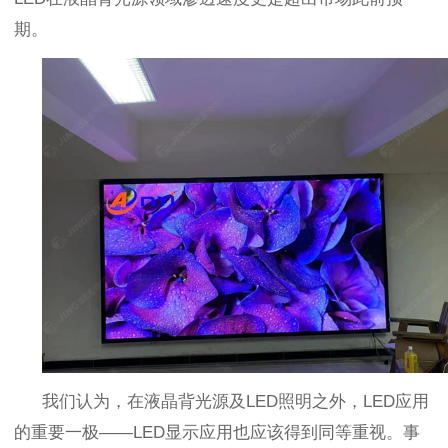
期。
我们认为
，
在液晶背光源及
LED
照明之外
，LED
应用
的重要一极
——LED
显示应用也应该得到同等重视。事