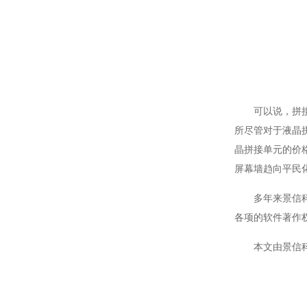
可以说，拼
所尽管对于液晶
晶拼接单元的价
屏幕墙趋向平民
多年来景信
各项的软件著作
本文由景信