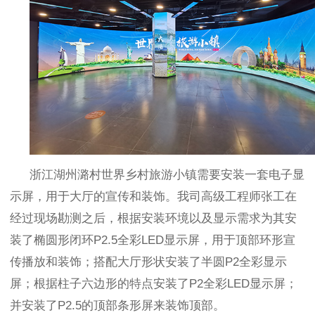
浙江湖州潞村世界乡村旅游小镇需要安装一套电子显
示屏，用于大厅的宣传和装饰。我司高级工程师张工在
经过现场勘测之后，根据安装环境以及显示需求为其安
装了椭圆形闭环
P2.5
全彩
LED
显示屏，用于顶部环形宣
传播放和装饰；搭配大厅形状安装了半圆
P2
全彩显示
屏；根据柱子六边形的特点安装了
P2
全彩
LED
显示屏；
并安装了
P2.5
的顶部条形屏来装饰顶部。