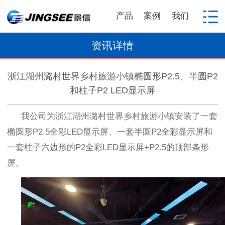
产品
案例
我们
资讯详情
浙江湖州潞村世界乡村旅游小镇椭圆形P2.5、半圆P2
和柱子P2 LED显示屏
我公司为浙江湖州潞村世界乡村旅游小镇安装了一套
椭圆形
P2.5
全彩
LED
显示屏、一套半圆
P2
全彩显示屏和
一套柱子六边形的
P2
全彩
LED
显示屏
+P2.5
的顶部条形
屏。