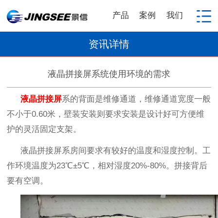
产品
案例
我们
资讯详情
液晶拼接屏系统使用环境的需求
液晶
拼接屏
系的背面是维修通道，维修通道宽度一般
不小于
0.60
米，壁装安装则要求安装是设计好可方便维
护的灵活固定支架。
液晶
拼接屏系房间要求有较好的温度和湿度控制。工
作环境温度为
23
℃±
5
℃，相对湿度
20%-80%
。拼接背后
要有空调。