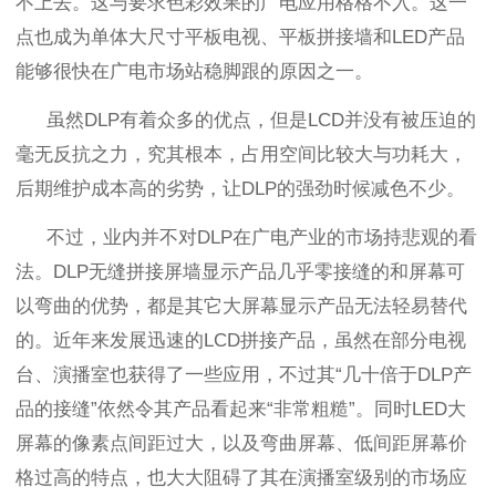
不上去。这与要求色彩效果的广电应用格格不入。这一
点也成为单体大尺寸平板电视、平板拼接墙和
LED
产品
能够很快在广电市场站稳脚跟的原因之一。
虽然
DLP
有着众多的优点，但是
LCD
并没有被压迫的
毫无反抗之力，究其根本，占用空间比较大与功耗大，
后期维护成本高的劣势，让
DLP
的强劲时候减色不少。
不过，业内并不对
DLP
在广电产业的市场持悲观的看
法。
DLP
无缝拼接屏墙显示产品几乎零接缝的和屏幕可
以弯曲的优势，都是其它大屏幕显示产品无法轻易替代
的。近年来发展迅速的
LCD
拼接产品，虽然在部分电视
台、演播室也获得了一些应用，不过其
“
几十倍于
DLP
产
品的接缝
”
依然令其产品看起来
“
非常粗糙
”
。同时
LED
大
屏幕的像素点间距过大，以及弯曲屏幕、低间距屏幕价
格过高的特点，也大大阻碍了其在演播室级别的市场应