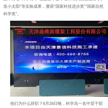
造小太阳
”
等实验成果，屡获
“
国家科技进步奖
”“
国家自然
科学奖
”
。
他们为什么辞职？
6
月
28
日晚，科学岛一名中层干部