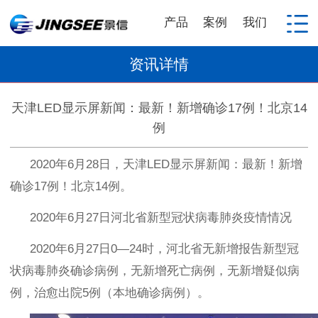
产品
案例
我们
资讯详情
天津LED显示屏新闻：最新！新增确诊17例！北京14
例
2020
年
6
月
28
日，天津
LED
显示屏新闻：最新！新增
确诊
17
例！北京
14
例。
2020
年
6
月
27
日河北省新型冠状病毒肺炎疫情情况
2020
年
6
月
27
日
0—24
时，河北省无新增报告新型冠
状病毒肺炎确诊病例，无新增死亡病例，无新增疑似病
例，治愈出院
5
例（本地确诊病例）。