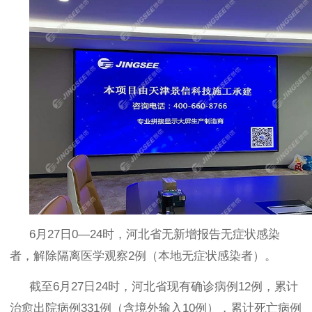
6
月
27
日
0—24
时，河北省无新增报告无症状感染
者，解除隔离医学观察
2
例（本地无症状感染者）。
截至
6
月
27
日
24
时，河北省现有确诊病例
12
例，累计
治愈出院病例
331
例（含境外输入
10
例），累计死亡病例