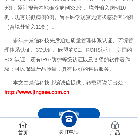
6
例，累计报告本地确诊病例
339
例、境外输入病例
10
例，现有疑似病例
0
例。尚在医学观察无症状感染者
14
例
（含境外输入
11
例）。
多年来景信科技先后通过质量管理体系认证、环境管
理体系认证、
3C
认证、欧盟的
CE
、
ROHS
认证、美国的
FCC
认证，还有
IP67
防护等级认证以及各项的软件著作
权；可以保障产品质量，具有良好的售后服务。
本文由景信科技小编诚信提供，转载请说明出处：
http://www.jingsee.com.cn
返回列表
上一篇
下一篇
拨打电话
首页
产品