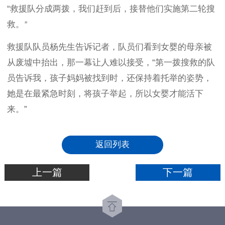
“
救援队分成两拨，我们赶到后，接替他们实施第二轮搜
救。
”
救援队队员杨先生告诉记者，队员们看到女婴的母亲被
从废墟中抬出，那一幕让人难以接受，
“
第一拨搜救的队
员告诉我，孩子妈妈被找到时，还保持着托举的姿势，
她是在最紧急时刻，将孩子举起，所以女婴才能活下
来。
”
返回列表
上一篇
下一篇