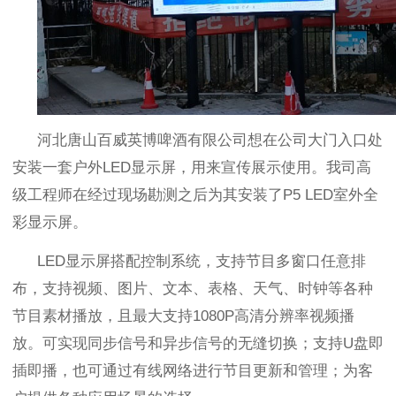
河北唐山百威英博啤酒有限公司想在公司大门入口处
安装一套户外
LED
显示屏，用来宣传展示使用。我司高
级工程师在经过现场勘测之后为其安装了
P5 LED
室外全
彩显示屏。
LED
显示屏搭配控制系统，支持节目多窗口任意排
布，支持视频、图片、文本、表格、天气、时钟等各种
节目素材播放，且最大支持
1080P
高清分辨率视频播
放。可实现同步信号和异步信号的无缝切换；支持
U
盘即
插即播，也可通过有线网络进行节目更新和管理；为客