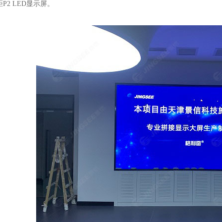
距
P2 LED
显示屏。