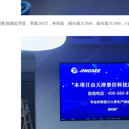
搭配视频处理器，带载
260
万，单画面，横向最大
3840
，纵向最大
1940
，
U