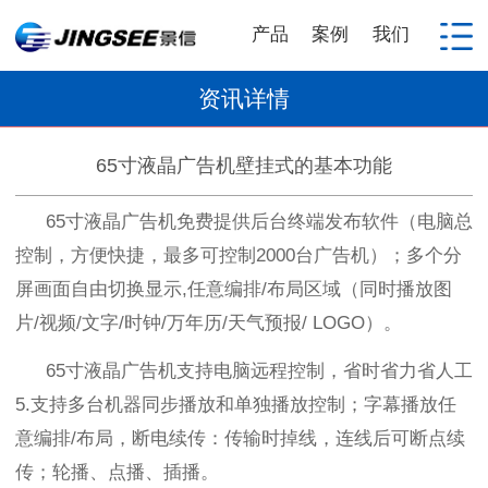
产品
案例
我们
资讯详情
65寸液晶广告机壁挂式的基本功能
65
寸液晶广告机免费提供后台终端发布软件（电脑总
控制，方便快捷，最多可控制
2000
台广告机）；多个分
屏画面自由切换显示
,
任意编排
/
布局区域（同时播放图
片
/
视频
/
文字
/
时钟
/
万年历
/
天气预报
/ LOGO
）。
65
寸液晶广告机支持电脑远程控制，省时省力省人工
5.
支持多台机器同步播放和单独播放控制；字幕播放任
意编排
/
布局，断电续传：传输时掉线，连线后可断点续
传；轮播、点播、插播。