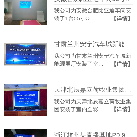
我公司为安徽合肥比亚迪车间安
装了1台55寸O…
【详情】
甘肃兰州安宁汽车城新能源展厅P2.5 LED显示屏
我公司为甘肃兰州安宁汽车城新
能源展厅安装了室…
【详情】
天津北辰嘉立荷牧业集团P2 LED显示屏
我公司为天津北辰嘉立荷牧业集
团安装了室内全彩…
【详情】
浙江杭州某直播基地P0.9cob LED显示屏