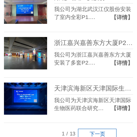
我公司为湖北武汉江仪股份安装
了室内全彩P1.…
【详情】
浙江嘉兴嘉善东方大厦P2.5 LED显示屏多套
我公司为浙江嘉兴嘉善东方大厦
安装了多套P2.…
【详情】
天津滨海新区天津国际生物医药联合研究院实验楼P1.53 LED显示屏
我公司为天津滨海新区天津国际
生物医药联合研究…
【详情】
1
/
13
下一页