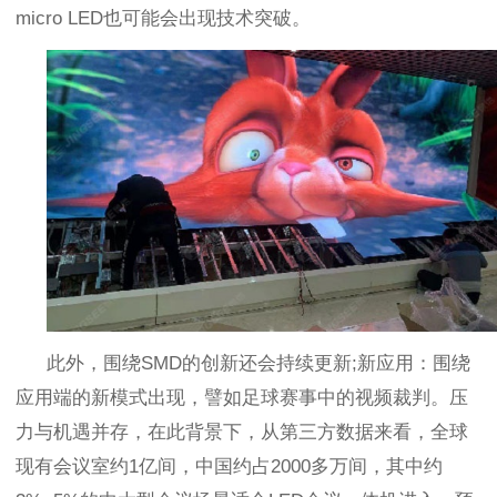
micro LED
也可能会出现技术突破。
此外，围绕
SMD
的创新还会持续更新
;
新应用：围绕
应用端的新模式出现，譬如足球赛事中的视频裁判。压
力与机遇并存，在此背景下，从第三方数据来看，全球
现有会议室约
1
亿间，中国约占
2000
多万间，其中约