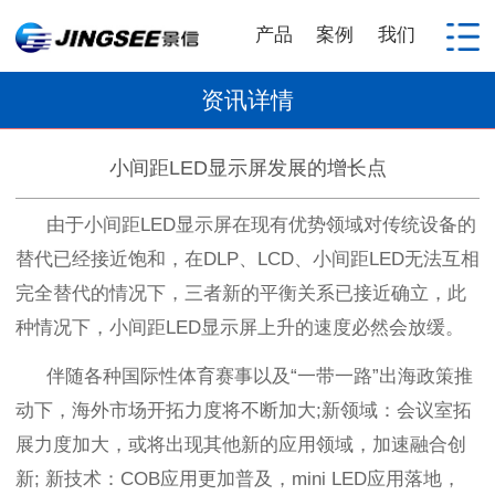
产品
案例
我们
资讯详情
小间距LED显示屏发展的增长点
由于小间距
LED
显示屏在现有优势领域对传统设备的
替代已经接近饱和，在
DLP
、
LCD
、小间距
LED
无法互相
完全替代的情况下，三者新的平衡关系已接近确立，此
种情况下，小间距
LED
显示屏上升的速度必然会放缓。
伴随各种国际性体育赛事以及
“
一带一路
”
出海政策推
动下，海外市场开拓力度将不断加大
;
新领域：会议室拓
展力度加大，或将出现其他新的应用领域，加速融合创
新
;
新技术：
COB
应用更加普及，
mini LED
应用落地，