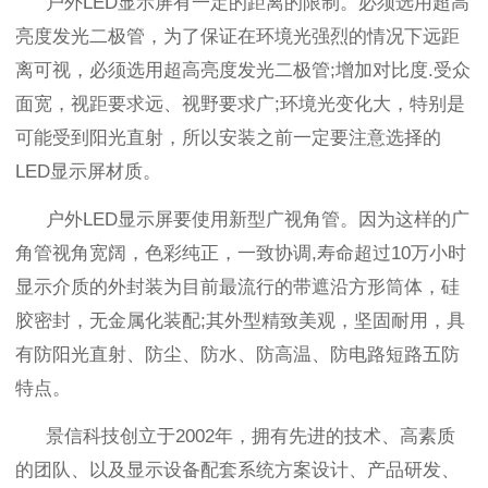
户外
LED
显示屏有一定的距离的限制。必须选用超高
亮度发光二极管，为了保证在环境光强烈的情况下远距
离可视，必须选用超高亮度发光二极管
;
增加对比度
.
受众
面宽，视距要求远、视野要求广
;
环境光变化大，特别是
可能受到阳光直射，所以安装之前一定要注意选择的
LED
显示屏材质。
户外
LED
显示屏要使用新型广视角管。因为这样的广
角管视角宽阔，色彩纯正，一致协调
,
寿命超过
10
万小时
显示介质的外封装为目前最流行的带遮沿方形筒体，硅
胶密封，无金属化装配
;
其外型精致美观，坚固耐用，具
有防阳光直射、防尘、防水、防高温、防电路短路五防
特点。
景信科技创立于
2002
年，拥有先进的技术、高素质
的团队、以及显示设备配套系统方案设计、产品研发、