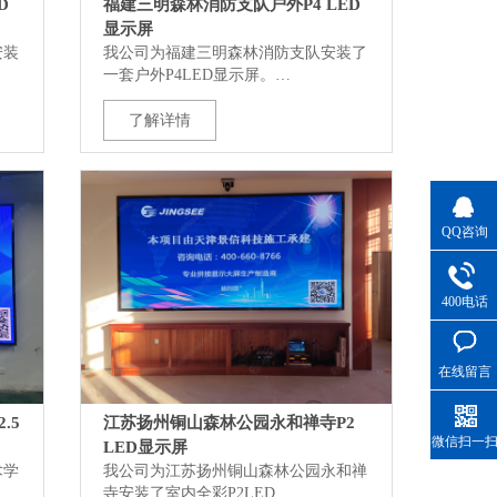
D
福建三明森林消防支队户外P4 LED
显示屏
安装
我公司为福建三明森林消防支队安装了
一套户外P4LED显示屏。…
了解详情
QQ咨询
400电话
在线留言
.5
江苏扬州铜山森林公园永和禅寺P2
微信扫一
LED显示屏
术学
我公司为江苏扬州铜山森林公园永和禅
寺安装了室内全彩P2LED…