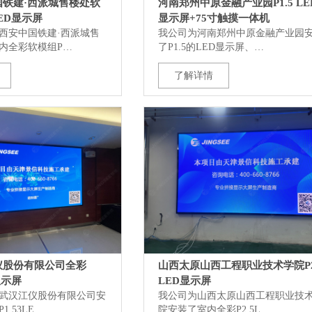
国铁建·西派城售楼处软
河南郑州中原金融产业园P1.5 LE
LED显示屏
显示屏+75寸触摸一体机
西安中国铁建·西派城售
我公司为河南郑州中原金融产业园
内全彩软模组P…
了P1.5的LED显示屏、…
了解详情
仪股份有限公司全彩
山西太原山西工程职业技术学院P2
D显示屏
LED显示屏
武汉江仪股份有限公司安
我公司为山西太原山西工程职业技
.53LE…
院安装了室内全彩P2.5L…