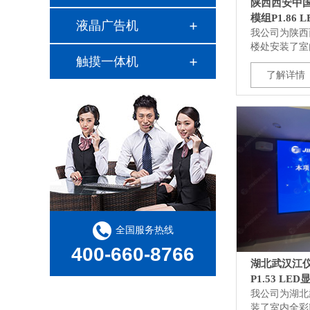
陕西西安中
模组P1.86 
液晶广告机
我公司为陕西
楼处安装了室
触摸一体机
了解详情
全国服务热线
400-660-8766
湖北武汉江
P1.53 LE
我公司为湖北
装了室内全彩P1